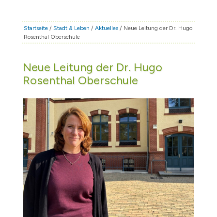
STADT & LEBEN
RATHAUS & POLITIK
Startseite
/
Stadt & Leben
/
Aktuelles
/ Neue Leitung der Dr. Hugo
Rosenthal Oberschule
BÜRGERSERVICE
FAMILIE & BILDUNG
Neue Leitung der Dr. Hugo
TOURISMUS
Rosenthal Oberschule
BAUEN & WIRTSCHAFT