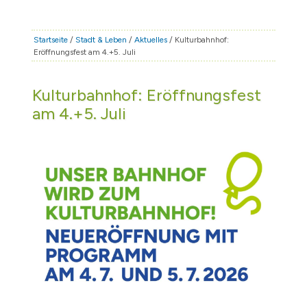
STADT & LEBEN
RATHAUS & POLITIK
Startseite
/
Stadt & Leben
/
Aktuelles
/ Kulturbahnhof:
Eröffnungsfest am 4.+5. Juli
BÜRGERSERVICE
FAMILIE & BILDUNG
Kulturbahnhof: Eröffnungsfest
TOURISMUS
am 4.+5. Juli
BAUEN & WIRTSCHAFT