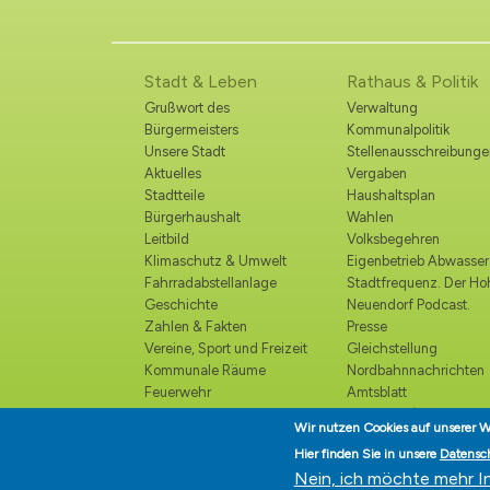
Stadt & Leben
Rathaus & Politik
Grußwort des
Verwaltung
Bürgermeisters
Kommunalpolitik
Unsere Stadt
Stellenausschreibunge
Aktuelles
Vergaben
Stadtteile
Haushaltsplan
Bürgerhaushalt
Wahlen
Leitbild
Volksbegehren
Klimaschutz & Umwelt
Eigenbetrieb Abwasser
Fahrradabstellanlage
Stadtfrequenz. Der H
Geschichte
Neuendorf Podcast.
Zahlen & Fakten
Presse
Vereine, Sport und Freizeit
Gleichstellung
Kommunale Räume
Nordbahnnachrichten
Feuerwehr
Amtsblatt
Polizei
Ortsrecht /
Wir nutzen Cookies auf unserer W
Katastrophenschutz
Bekanntmachungen
Hier finden Sie in unsere
Datensc
Kirchen und religiöse
Ehrenbürger
Nein, ich möchte mehr I
Einrichtungen