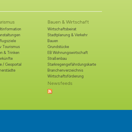
urismus
Bauen & Wirtschaft
tinformation
Wirtschaftsbeirat
anstaltungen
Stadtplanung & Verkehr
lugsziele
Bauen
iv Tourismus
Grundstücke
n & Trinken
EB Wohnungswirtschaft
erkünfte
Straßenbau
e / Geoportal
Starkregengefährdungskarte
nerstädte
Branchenverzeichnis
Wirtschaftsförderung
Newsfeeds