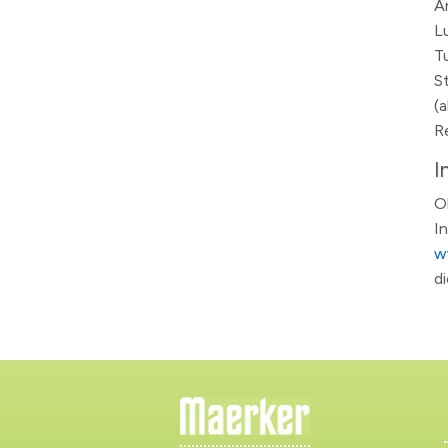
A
L
T
S
(
R
I
O
I
w
d