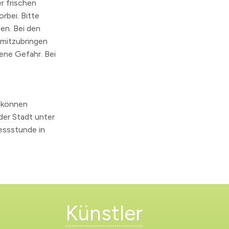
r frischen
rbei. Bitte
en. Bei den
 mitzubringen
gene Gefahr. Bei
, können
der Stadt unter
essstunde in
Künstler