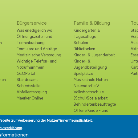
Bürgerservice
Familie & Bildung
To
Was erledige ich wo
Kindergärten &
Stad
Öffnungszeiten und
Tagespflege
Ver
n
Terminbuchung
Schulen
Ausf
Formulare und Anträge
Bibliotheken
Akt
Medizinische Versorgung
Kinder- & Jugendarbeit
Esse
Wichtige Telefon- und
Kinder- &
Unt
Notrufnummern
Jugendbeteiligung
Kart
GEOPortal
Spielplätze
Part
ohen
Standesamt
Musikschule Hohen
Schiedsstelle
Neuendorf e.V.
Abfallentsorgung
Volkshochschule
Maerker Online
(Schul)Sozialarbeit
Behindertenbeauftragte
Offene Kinder- und
Jugendtreffs
ebsite zur Verbesserung der Nutzer*innenfreundlichkeit.
Seniorenbeirat
hutzerklärung
.
Seniorenlotse
nformationen
Teilhabe