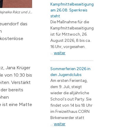
Kampfmittelbeseitigung
am 26.08: Sperrkreis
Seit fünf Jahren bietet die Stadt zusammen mit den Trainerinnen Christina Beilfuß, Hajnalka Rácz und Jana Krüger (v.l.) das Sportangebot „Mach-Mit-Fit“ an.
steht
Die Maßnahme für die
Neuendorf das
Kampfmittelbeseitigung
m
ist für Mittwoch, 26.
 kostenlose
August 2026, 8 bis ca.
16 Uhr, vorgesehen.
...
weiter
cz, Jana Krüger
Sommerferien 2026 in
de von 10:30 bis
den Jugendclubs
Am ersten Ferientag,
ten. Verstärkt
dem 9. Juli, steigt
der bereits
wieder die alljährliche
Hohen
School´s out Party. Sie
 ist eine Matte
findet von 14 bis 18 Uhr
im Freizeithaus CORN
Birkenwerder statt
...
weiter