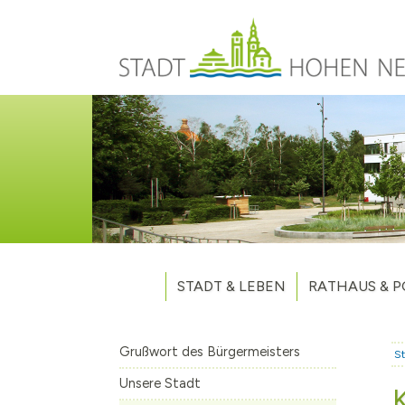
Direkt zum Inhalt
STADT & LEBEN
RATHAUS & P
Grußwort des Bürgermeisters
Verwaltung
Unsere Stadt
Kommunalpoliti
Grußwort des Bürgermeisters
St
Aktuelles
Stellenausschr
Weitere Nachri
Unsere Stadt
Stadtteile
Vergaben
Hohen Neuendo