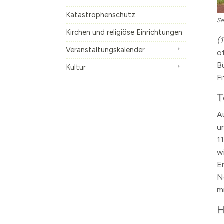
Die S-Bahn
Inhalte anzeige
Katastrophenschutz
Altes Künstlerv
Kirchen und religiöse Einrichtungen
(
Skulpturen Bou
Veranstaltungskalender
ö
B
Kultur
F
T
A
u
1
w
E
N
m
H