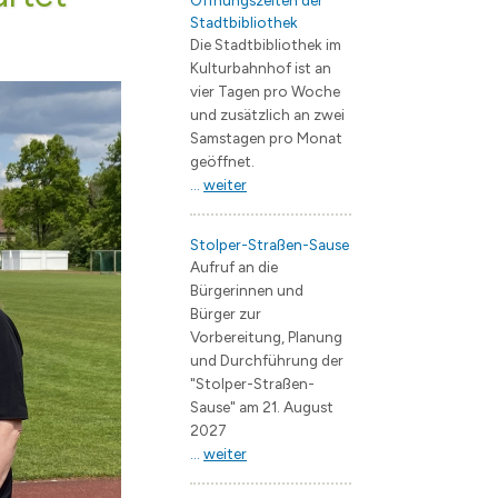
Öffnungszeiten der
Stadtbibliothek
ng
e Jugendarbeit / Streetwork
 & Trinken
EB Wohnungswirtschaft
Flächennutzungsplan
Bauvorhaben
Die Stadtbibliothek im
künfte
Straßenbau
Landschaftsplan
Kulturbahnhof ist an
vier Tagen pro Woche
V.
 / Geoportal
Starkregengefährdungskarte
Verkehrsentwicklungspla
und zusätzlich an zwei
erstädte
Bergerac
Branchenverzeichnis
Lärmaktionsplan
Samstagen pro Monat
geöffnet.
Fürstenau
Wirtschaftsförderung
Entwicklungskonzepte
...
weiter
Janów Podlaski
Zentrumsentwicklung
s
rwerk Hohen Neuendorf
Müllheim im Markgräflerland
Interkommunales Verkeh
Stolper-Straßen-Sause
Aufruf an die
 Borgsdorf
Kommunale Wärmeplanu
Bürgerinnen und
Bürger zur
dclub Bergfelde
Forschungsprojekt KWP 
Vorbereitung, Planung
Quartierskonzept Borgs
und Durchführung der
"Stolper-Straßen-
Sause" am 21. August
schaft
2027
...
weiter