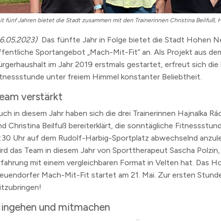
n
erzeichnis
16.05.2023)
Das fünfte Jahr in Folge bietet die Stadt Hohen 
levard
ffentliche Sportangebot „Mach-Mit-Fit“ an. Als Projekt aus de
ürgerhaushalt im Jahr 2019 erstmals gestartet, erfreut sich die
itnessstunde unter freiem Himmel konstanter Beliebtheit.
eam verstärkt
uch in diesem Jahr haben sich die drei Trainerinnen Hajnalka Rá
nd Christina Beilfuß bereiterklärt, die sonntägliche Fitnessstun
1:30 Uhr auf dem Rudolf-Harbig-Sportplatz abwechselnd anzulei
ird das Team in diesem Jahr von Sporttherapeut Sascha Polzin, 
rfahrung mit einem vergleichbaren Format in Velten hat. Das 
euendorfer Mach-Mit-Fit startet am 21. Mai. Zur ersten Stunde
itzubringen!
ingehen und mitmachen