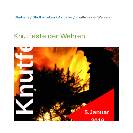
STADT & LEBEN
RATHAUS & POLITIK
Startseite
/
Stadt & Leben
/
Aktuelles
/ Knutfeste der Wehren
BÜRGERSERVICE
Knutfeste der Wehren
FAMILIE & BILDUNG
TOURISMUS
BAUEN & WIRTSCHAFT