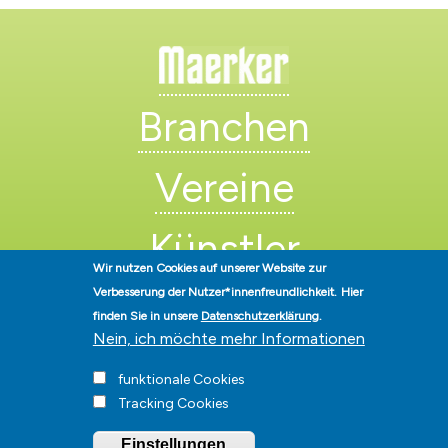
Branchen
Vereine
Künstler
Wir nutzen Cookies auf unserer Website zur
Verbesserung der Nutzer*innenfreundlichkeit.
Hier
finden Sie in unsere
Datenschutzerklärung
.
Nein, ich möchte mehr Informationen
funktionale Cookies
Stadt Hohen Neuendorf • Oranienburger Str. 2 • 16540 Hohen
Tracking Cookies
Neuendorf • Telefon
03303-528-0
• E-Mail:
info@hohen-neuendorf.de
Impressum
|
Presse
|
Datenschutz
|
Barrierefreiheit
|
Hinweisgeberschutz
|
Einstellungen