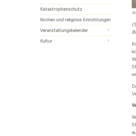
Die S-Bahn
Inhalte anzeige
Katastrophenschutz
Sy
Altes Künstlerv
Kirchen und religiöse Einrichtungen
(
Skulpturen Bou
Veranstaltungskalender
B
Kultur
K
k
W
S
e
D
V
W
W
S
a