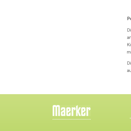
Po
D
an
K
mi
D
a