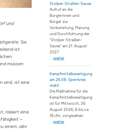
Stolper-Straßen-Sause
Aufruf an die
Bürgerinnen und
Bürger zur
orf und
Vorbereitung, Planung
und Durchführung der
"Stolper-Straßen-
itgeräte. Sie
Sause" am 21. August
idend ist:
2027
lichen
...
weiter
 und müssen
Kampfmittelbeseitigung
am 26.08: Sperrkreis
 sind, ist eine
steht
Die Maßnahme für die
Kampfmittelbeseitigung
ist für Mittwoch, 26.
August 2026, 8 bis ca.
 riskiert eine
16 Uhr, vorgesehen.
fähigkeit –
...
weiter
zu einem Jahr