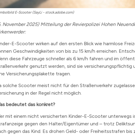
n
mbolbild E-Scooter (SayLi - stock.adobe.com)
erzeichnis
5. November 2025) Mitteilung der Revierpolizei Hohen Neuend
levard
irkenwerder:
inder-E-Scooter wirken auf den ersten Blick wie harmlose Freize
önnen Geschwindigkeiten von bis zu 15 km/h erreichen. Entsche
enn diese Fahrzeuge schneller als 6 km/h fahren und im öffent
traßenverkehr genutzt werden, sind sie versicherungspflichtig
ine Versicherungsplakette tragen.
a solche Scooter meist nicht für den Straßenverkehr zugelassen
ersicherung in der Regel nicht möglich.
as bedeutet das konkret?
er mit einem nicht versicherten Kinder-E-Scooter unterwegs ist,
trafanzeige gegen den Halter/Eigentümer und – trotz Deliktsun
uch gegen das Kind. Es drohen Geld- oder Freiheitsstrafen bis 