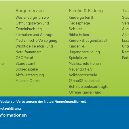
Bürgerservice
Familie & Bildung
To
Was erledige ich wo
Kindergärten &
Stad
Öffnungszeiten und
Tagespflege
Ver
n
Terminbuchung
Schulen
Ausf
Formulare und Anträge
Bibliotheken
Akt
Medizinische Versorgung
Kinder- & Jugendarbeit
Esse
Wichtige Telefon- und
Kinder- &
Unt
Notrufnummern
Jugendbeteiligung
Kart
GEOPortal
Spielplätze
Part
ohen
Standesamt
Musikschule Hohen
Schiedsstelle
Neuendorf e.V.
Abfallentsorgung
Volkshochschule
Maerker Online
(Schul)Sozialarbeit
Behindertenbeauftragte
Offene Kinder- und
Jugendtreffs
ebsite zur Verbesserung der Nutzer*innenfreundlichkeit.
Seniorenbeirat
hutzerklärung
.
Seniorenlotse
nformationen
Teilhabe