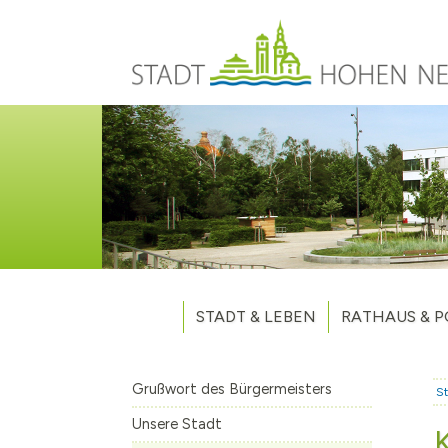
Direkt zum Inhalt
STADT & LEBEN
RATHAUS & P
Grußwort des Bürgermeisters
Verwaltung
Unsere Stadt
Kommunalpoliti
Grußwort des Bürgermeisters
St
Aktuelles
Stellenausschr
Weitere Nachri
Unsere Stadt
Stadtteile
Vergaben
Hohen Neuendo