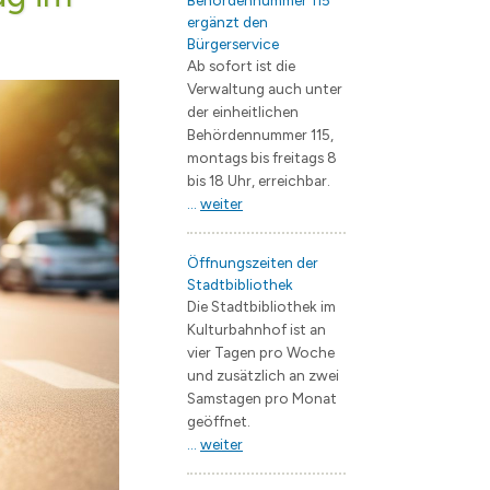
Behördennummer 115
ergänzt den
ng
e Jugendarbeit / Streetwork
 & Trinken
EB Wohnungswirtschaft
Flächennutzungsplan
Bauvorhaben
Bürgerservice
künfte
Straßenbau
Landschaftsplan
Ab sofort ist die
Verwaltung auch unter
V.
 / Geoportal
Starkregengefährdungskarte
Verkehrsentwicklungspla
der einheitlichen
Behördennummer 115,
erstädte
Bergerac
Branchenverzeichnis
Lärmaktionsplan
montags bis freitags 8
Fürstenau
Wirtschaftsförderung
Entwicklungskonzepte
bis 18 Uhr, erreichbar.
...
weiter
Janów Podlaski
Zentrumsentwicklung
s
rwerk Hohen Neuendorf
Müllheim im Markgräflerland
Interkommunales Verkeh
Öffnungszeiten der
 Borgsdorf
Kommunale Wärmeplanu
Stadtbibliothek
Die Stadtbibliothek im
dclub Bergfelde
Forschungsprojekt KWP 
Kulturbahnhof ist an
Quartierskonzept Borgs
vier Tagen pro Woche
und zusätzlich an zwei
Samstagen pro Monat
schaft
geöffnet.
...
weiter