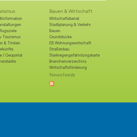
urismus
Bauen & Wirtschaft
tinformation
Wirtschaftsbeirat
anstaltungen
Stadtplanung & Verkehr
lugsziele
Bauen
iv Tourismus
Grundstücke
n & Trinken
EB Wohnungswirtschaft
erkünfte
Straßenbau
e / Geoportal
Starkregengefährdungskarte
nerstädte
Branchenverzeichnis
Wirtschaftsförderung
Newsfeeds