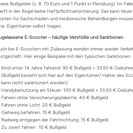
wie Bußgelder (z. B. 70 Euro und 1 Punkt in Flensburg). Im Falle
reift in der Regel keine Haftpflichtversicherung. Das kann teue
osten für Sachschäden und medizinische Behandlungen müssen
zw. Eigentümer selbst tragen.
ugelassene E-Scooter – häufige Verstöße und Sanktionen
uch bei E-Scootern mit Zulassung werden immer wieder Verke
estgestellt. Hier einige Beispiele mit den typischen Sanktionen:
Kind unter 14 Jahre fahrend: 90 € Bußgeld + 33,50 € Gebühre
(Bußgeld bezieht sich hier auf den Eigentümer/ Halter des Sc
kann nicht sanktionert werden)
Handybenutzung am Steuer: 100 € Bußgeld + 33,50 € Gebühr
Fahren ohne Versicherungsplakette: 40 € Bußgeld
Fahren ohne Licht: 20 € Bußgeld
Gehweg befahren: 15 € Bußgeld
Radweg entgegen der Fahrtrichtung: 15 € Bußgeld
Zu zweit fahren : 10 € Bußgeld