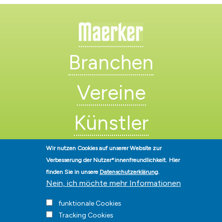
Branchen
Vereine
Künstler
Wir nutzen Cookies auf unserer Website zur
Verbesserung der Nutzer*innenfreundlichkeit.
Hier
finden Sie in unsere
Datenschutzerklärung
.
Nein, ich möchte mehr Informationen
Stadt Hohen Neuendorf • Oranienburger Str. 2 • 16540 Hohen
funktionale Cookies
Neuendorf • Telefon
03303-528-0
• E-Mail:
info@hohen-neuendorf.de
Tracking Cookies
Impressum
|
Presse
|
Datenschutz
|
Barrierefreiheit
|
Hinweisgeberschutz
|