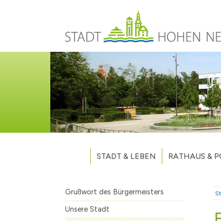
Direkt zum Inhalt
STADT & LEBEN
RATHAUS & P
Grußwort des Bürgermeisters
Verwaltung
Unsere Stadt
Kommunalpoliti
Grußwort des Bürgermeisters
St
Aktuelles
Stellenausschr
Weitere Nachri
Unsere Stadt
Stadtteile
Vergaben
Hohen Neuendo