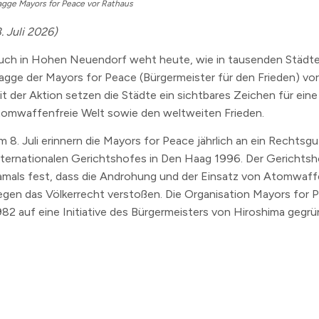
agge Mayors for Peace vor Rathaus
n
. Juli 2026)
erzeichnis
uch in Hohen Neuendorf weht heute, wie in tausenden Städte
levard
lagge der Mayors for Peace (Bürgermeister für den Frieden) vo
it der Aktion setzen die Städte ein sichtbares Zeichen für eine
tomwaffenfreie Welt sowie den weltweiten Frieden.
m 8. Juli erinnern die Mayors for Peace jährlich an ein Rechts
nternationalen Gerichtshofes in Den Haag 1996. Der Gerichtsho
amals fest, dass die Androhung und der Einsatz von Atomwaff
egen das Völkerrecht verstoßen. Die Organisation Mayors for
982 auf eine Initiative des Bürgermeisters von Hiroshima gegrü