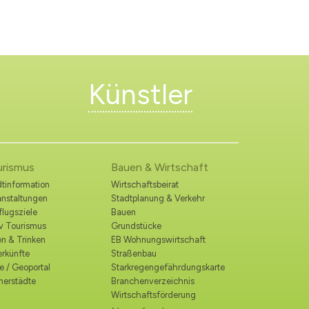
Künstler
urismus
Bauen & Wirtschaft
tinformation
Wirtschaftsbeirat
anstaltungen
Stadtplanung & Verkehr
lugsziele
Bauen
iv Tourismus
Grundstücke
n & Trinken
EB Wohnungswirtschaft
erkünfte
Straßenbau
e / Geoportal
Starkregengefährdungskarte
nerstädte
Branchenverzeichnis
Wirtschaftsförderung