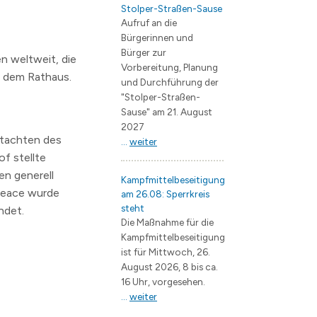
Stolper-Straßen-Sause
Aufruf an die
Bürgerinnen und
Bürger zur
n weltweit, die
Vorbereitung, Planung
r dem Rathaus.
und Durchführung der
"Stolper-Straßen-
Sause" am 21. August
2027
gutachten des
...
weiter
f stellte
en generell
Kampfmittelbeseitigung
 Peace wurde
am 26.08: Sperrkreis
steht
ndet.
Die Maßnahme für die
Kampfmittelbeseitigung
ist für Mittwoch, 26.
August 2026, 8 bis ca.
16 Uhr, vorgesehen.
...
weiter