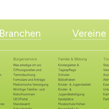
Branchen
Vereine
Bürgerservice
Familie & Bildung
To
Was erledige ich wo
Kindergärten &
Stad
Öffnungszeiten und
Tagespflege
Ver
n
Terminbuchung
Schulen
Ausf
Formulare und Anträge
Bibliotheken
Akt
Medizinische Versorgung
Kinder- & Jugendarbeit
Esse
Wichtige Telefon- und
Kinder- &
Unt
Notrufnummern
Jugendbeteiligung
Kart
GEOPortal
Spielplätze
Part
ohen
Standesamt
Musikschule Hohen
Schiedsstelle
Neuendorf e.V.