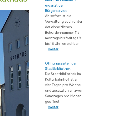
Behördennummer 115
ergänzt den
ng
e Jugendarbeit / Streetwork
 & Trinken
EB Wohnungswirtschaft
Flächennutzungsplan
Bauvorhaben
Bürgerservice
künfte
Straßenbau
Landschaftsplan
Ab sofort ist die
Verwaltung auch unter
V.
 / Geoportal
Starkregengefährdungskarte
Verkehrsentwicklungspla
der einheitlichen
Behördennummer 115,
erstädte
Bergerac
Branchenverzeichnis
Lärmaktionsplan
montags bis freitags 8
Fürstenau
Wirtschaftsförderung
Entwicklungskonzepte
bis 18 Uhr, erreichbar.
...
weiter
Janów Podlaski
Zentrumsentwicklung
s
rwerk Hohen Neuendorf
Müllheim im Markgräflerland
Interkommunales Verkeh
Öffnungszeiten der
 Borgsdorf
Kommunale Wärmeplanu
Stadtbibliothek
Die Stadtbibliothek im
dclub Bergfelde
Forschungsprojekt KWP 
Kulturbahnhof ist an
Quartierskonzept Borgs
vier Tagen pro Woche
und zusätzlich an zwei
Samstagen pro Monat
schaft
geöffnet.
...
weiter