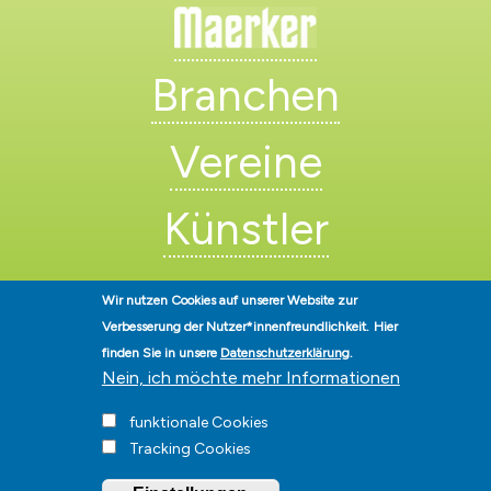
Branchen
Vereine
Künstler
Wir nutzen Cookies auf unserer Website zur
Verbesserung der Nutzer*innenfreundlichkeit.
Hier
finden Sie in unsere
Datenschutzerklärung
.
Nein, ich möchte mehr Informationen
Stadt Hohen Neuendorf • Oranienburger Str. 2 • 16540 Hohen
Neuendorf • Telefon
03303-528-0
• E-Mail:
info@hohen-neuendorf.de
funktionale Cookies
Impressum
|
Presse
|
Datenschutz
|
Barrierefreiheit
|
Hinweisgeberschutz
|
Tracking Cookies
© Hohen-Neuendorf.de, Alle Rechte vorbehalten - Vervielfältigung nur
mit unserer Genehmigung