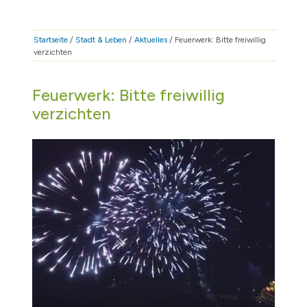
STADT & LEBEN
RATHAUS & POLITIK
Startseite
/
Stadt & Leben
/
Aktuelles
/ Feuerwerk: Bitte freiwillig
verzichten
BÜRGERSERVICE
FAMILIE & BILDUNG
Feuerwerk: Bitte freiwillig
TOURISMUS
verzichten
BAUEN & WIRTSCHAFT