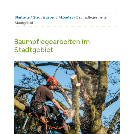
STADT & LEBEN
RATHAUS & POLITIK
Startseite
/
Stadt & Leben
/
Aktuelles
/ Baumpflegearbeiten im
Stadtgebiet
BÜRGERSERVICE
FAMILIE & BILDUNG
Baumpflegearbeiten im
TOURISMUS
Stadtgebiet
BAUEN & WIRTSCHAFT