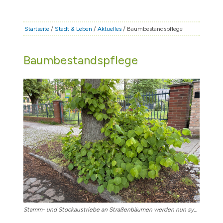
STADT & LEBEN
RATHAUS & POLITIK
Startseite
/
Stadt & Leben
/
Aktuelles
/ Baumbestandspflege
BÜRGERSERVICE
Baumbestandspflege
FAMILIE & BILDUNG
TOURISMUS
BAUEN & WIRTSCHAFT
Stamm- und Stockaustriebe an Straßenbäumen werden nun systematisch entfernt.