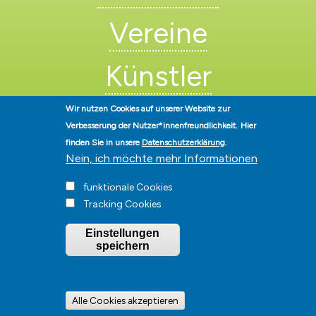
Vereine
Künstler
Wir nutzen Cookies auf unserer Website zur
Verbesserung der Nutzer*innenfreundlichkeit.
Hier
finden Sie in unsere
Datenschutzerklärung
.
Nein, ich möchte mehr Informationen
Stadt Hohen Neuendorf • Oranienburger Str. 2 • 16540 Hohen
funktionale Cookies
Neuendorf • Telefon
03303-528-0
• E-Mail:
info@hohen-neuendorf.de
Tracking Cookies
Impressum
|
Presse
|
Datenschutz
|
Barrierefreiheit
|
Hinweisgeberschutz
|
© Hohen-Neuendorf.de, Alle Rechte vorbehalten - Vervielfältigung nur
Einstellungen
mit unserer Genehmigung
speichern
Alle Cookies akzeptieren