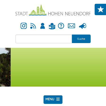
Direkt zum Inhalt
Instagram
Newsfeed
Anmelden
Hilfe
Kontakt
Presse
Leichte Sprache
Suche
MENU