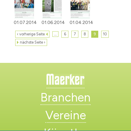
01.07.2014
01.06.2014
01.04.2014
…
‹ vorherige Seite
6
7
8
9
10
nächste Seite ›
Branchen
Vereine