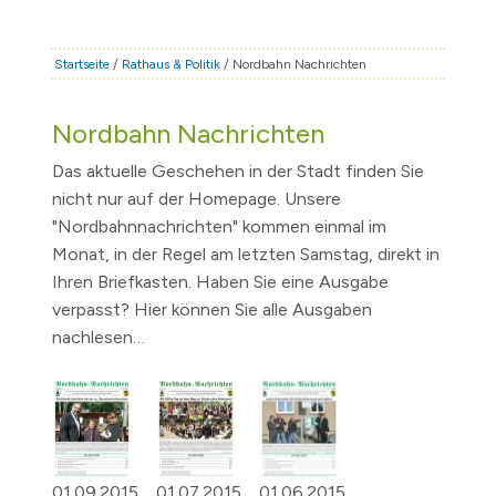
STADT & LEBEN
RATHAUS & POLITIK
Startseite
/
Rathaus & Politik
/ Nordbahn Nachrichten
BÜRGERSERVICE
Nordbahn Nachrichten
FAMILIE & BILDUNG
Das aktuelle Geschehen in der Stadt finden Sie
TOURISMUS
nicht nur auf der Homepage. Unsere
BAUEN & WIRTSCHAFT
"Nordbahnnachrichten" kommen einmal im
Monat, in der Regel am letzten Samstag, direkt in
Ihren Briefkasten. Haben Sie eine Ausgabe
verpasst? Hier können Sie alle Ausgaben
nachlesen…
01.09.2015
01.07.2015
01.06.2015