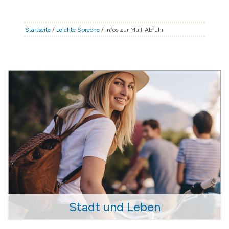
STADT & LEBEN
RATHAUS & POLITIK
Startseite
/
Leichte Sprache
/ Infos zur Müll-Abfuhr
BÜRGERSERVICE
FAMILIE & BILDUNG
TOURISMUS
BAUEN & WIRTSCHAFT
Stadt und Leben