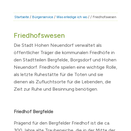
STADT & LEBEN
RATHAUS & POLITIK
Startseite
/
Bürgerservice
/
Was erledige ich wo
/
/ Friedhofswesen
BÜRGERSERVICE
Friedhofswesen
FAMILIE & BILDUNG
Die Stadt Hohen Neuendorf verwaltet als
TOURISMUS
öffentlicher Träger die kommunalen Friedhöfe in
BAUEN & WIRTSCHAFT
den Stadtteilen Bergfelde, Borgsdorf und Hohen
Neuendorf. Friedhöfe spielen eine wichtige Rolle,
als letzte Ruhestätte für die Toten und sie
dienen als Zufluchtsorte für die Lebenden, die
Zeit zur Ruhe und Besinnung benötigen.
Friedhof Bergfelde
Prägend für den Bergfelder Friedhof ist die ca.
300 Jahre alte Traubeneiche, die in der Mitte der