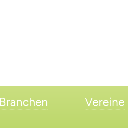
n
erzeichnis
levard
Branchen
Vereine