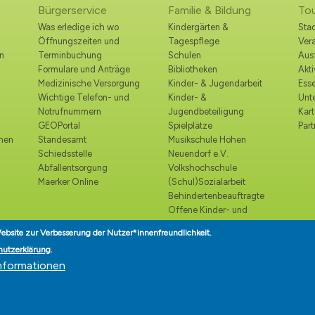
Bürgerservice
Familie & Bildung
To
Was erledige ich wo
Kindergärten &
Stad
Öffnungszeiten und
Tagespflege
Ver
n
Terminbuchung
Schulen
Ausf
Formulare und Anträge
Bibliotheken
Akt
Medizinische Versorgung
Kinder- & Jugendarbeit
Esse
Wichtige Telefon- und
Kinder- &
Unt
Notrufnummern
Jugendbeteiligung
Kart
GEOPortal
Spielplätze
Part
ohen
Standesamt
Musikschule Hohen
Schiedsstelle
Neuendorf e.V.
Abfallentsorgung
Volkshochschule
Maerker Online
(Schul)Sozialarbeit
Behindertenbeauftragte
Offene Kinder- und
Jugendtreffs
ebsite zur Verbesserung der Nutzer*innenfreundlichkeit.
Seniorenbeirat
hutzerklärung
.
Seniorenlotse
nformationen
Teilhabe