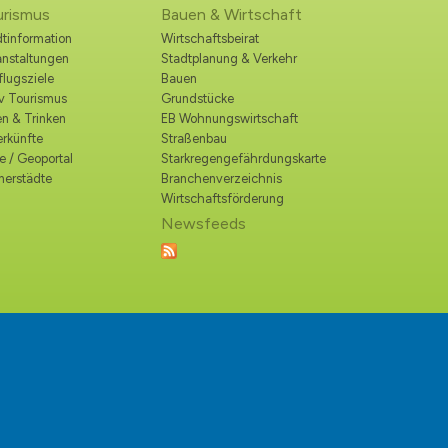
urismus
Bauen & Wirtschaft
tinformation
Wirtschaftsbeirat
anstaltungen
Stadtplanung & Verkehr
lugsziele
Bauen
iv Tourismus
Grundstücke
n & Trinken
EB Wohnungswirtschaft
erkünfte
Straßenbau
e / Geoportal
Starkregengefährdungskarte
nerstädte
Branchenverzeichnis
Wirtschaftsförderung
Newsfeeds