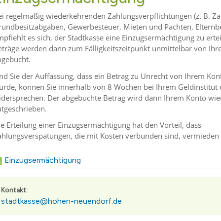
SVV und Ausschüsse - Liveübertragung und Aufzeichnu
Wichtige Telefon- und Notrufnummern
Kinder- & Jugendbeteiligung
Mobil
Essen
ei regelmäßig wiederkehrenden Zahlungsverpflichtungen (z. B. Z
rundbesitzabgaben, Gewerbesteuer, Mieten und Pachten, Elternbe
Bundestagswahl 2025
GEOPortal
Geoportal Direkt
Spielplätze
Unter
pfiehlt es sich, der Stadtkasse eine Einzugsermächtigung zu erteil
!
Wahl des Rates für Sorben/Wenden 2024
Standesamt
Geodaten/-dienste
Musikschule Hohen Neuendorf e.
Karte
eträge werden dann zum Fälligkeitszeitpunkt unmittelbar von Ih
bgebucht.
bwasser
Landtagswahlen 2024
Schiedsstelle
Infrastrukturknoten
Volkshochschule
Partn
ind Sie der Auffassung, dass ein Betrag zu Unrecht von Ihrem Ko
 Der Hohen Neuendorf Podcast.
rf
Kommunalwahlen und Europawahl 2024
Abfallentsorgung
(Schul)Sozialarbeit
urde, können Sie innerhalb von 8 Wochen bei Ihrem Geldinstitu
Bürgermeisterwahl 2023
Publikationen
Maerker Online
Behindertenbeauftragte
idersprechen. Der abgebuchte Betrag wird dann Ihrem Konto wie
utgeschrieben.
nis
Landratswahl 2021
Offene Kinder- und Jugendtreff
Wasse
e Erteilung einer Einzugsermächtigung hat den Vorteil, dass
ichten
zungsbedingungen für öffentliche Räume
Bundestagswahl 2021
Seniorenbeirat
LÜCKE
ahlungsverspätungen, die mit Kosten verbunden sind, vermieden
g
lpe
fonnummern
Landtagswahlen 2019
Seniorenlotse
Jugen
kanntmachungen
erinnen
ume
n Neuendorf
Allgemeine Bekanntmachungen
Teilhabe
Einzugsermächtigung
.
elde
Archiv
s
sdorf
Eigenbetrieb Abwasser und Eigenbetrieb Wohnungswirt
Kontakt:
stadtkasse@hohen-neuendorf.de
3
ranstalter
Haushalt und Jahresabschluss
hnis
Satzungen, Richtlinien und Ordnungen