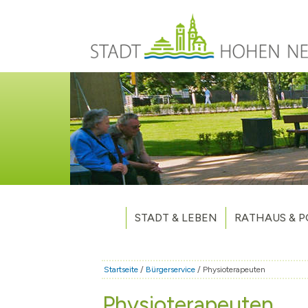
Direkt zum Inhalt
STADT & LEBEN
RATHAUS & P
Grußwort des Bürgermeisters
Verwaltung
Unsere Stadt
Kommunalpoliti
Startseite
/
Bürgerservice
/ Physioterapeuten
Aktuelles
Stellenausschr
Weitere Nachri
Physioterapeuten
Stadtteile
Vergaben
Hohen Neuendo