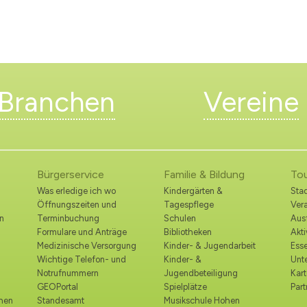
Branchen
Vereine
Bürgerservice
Familie & Bildung
To
Was erledige ich wo
Kindergärten &
Stad
Öffnungszeiten und
Tagespflege
Ver
n
Terminbuchung
Schulen
Ausf
Formulare und Anträge
Bibliotheken
Akt
Medizinische Versorgung
Kinder- & Jugendarbeit
Esse
Wichtige Telefon- und
Kinder- &
Unt
Notrufnummern
Jugendbeteiligung
Kart
GEOPortal
Spielplätze
Part
ohen
Standesamt
Musikschule Hohen