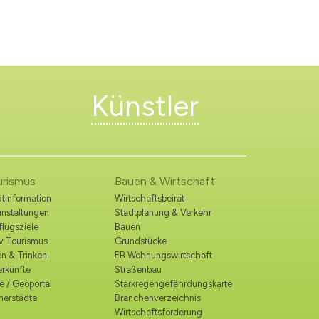
Künstler
urismus
Bauen & Wirtschaft
tinformation
Wirtschaftsbeirat
anstaltungen
Stadtplanung & Verkehr
lugsziele
Bauen
iv Tourismus
Grundstücke
n & Trinken
EB Wohnungswirtschaft
erkünfte
Straßenbau
e / Geoportal
Starkregengefährdungskarte
nerstädte
Branchenverzeichnis
Wirtschaftsförderung