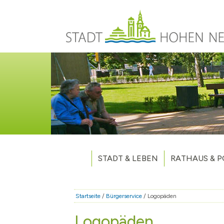
Direkt zum Inhalt
STADT & LEBEN
RATHAUS & P
Grußwort des Bürgermeisters
Verwaltung
Unsere Stadt
Kommunalpoliti
Startseite
/
Bürgerservice
/ Logopäden
Aktuelles
Stellenausschr
Weitere Nachri
Logopäden
Stadtteile
Vergaben
Hohen Neuendo