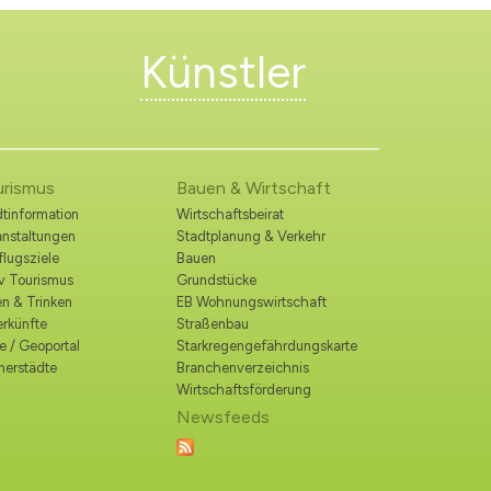
Künstler
urismus
Bauen & Wirtschaft
tinformation
Wirtschaftsbeirat
anstaltungen
Stadtplanung & Verkehr
lugsziele
Bauen
iv Tourismus
Grundstücke
n & Trinken
EB Wohnungswirtschaft
erkünfte
Straßenbau
e / Geoportal
Starkregengefährdungskarte
nerstädte
Branchenverzeichnis
Wirtschaftsförderung
Newsfeeds