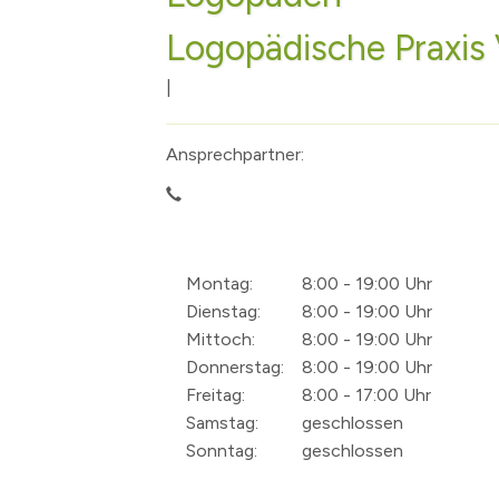
Bürgerhaushalt
Haushaltsplan
Borgsdorf
Logopädische Praxis 
Leitbild
Wahlen
Bergfelde
|
Klimaschutz & Umwelt
Volksbegehren
Stolpe
Machen Sie mit
Fahrradabstellanlage
Eigenbetrieb A
Ansprechpartner:
Geschichte
Stadtfrequenz.
Hohen Neuendo
Zahlen & Fakten
Presse
Borgsdorf
Vereine, Sport und Freizeit
Gleichstellung
Bergfelde
Vereinsverzeich
Kommunale Räume
Nordbahnnachr
Stolpe
Sportstätten
Allgemeine Nut
Montag:
8:00 - 19:00 Uhr
Dienstag:
8:00 - 19:00 Uhr
Feuerwehr
Amtsblatt
Die Urkunde
Sportförderun
Bürgerhaus Sto
Wichtige Tele
Mittoch:
8:00 - 19:00 Uhr
Polizei
Ortsrecht / Be
Die ersten Lehr
Öffentliche Rä
Löschzug Hohe
Donnerstag:
8:00 - 19:00 Uhr
Katastrophenschutz
Ehrenbürger
Böse Mädchen ..
Löschzug Bergf
Freitag:
8:00 - 17:00 Uhr
Samstag:
geschlossen
Kirchen und religiöse Einrichtungen
Das Krankenhau
Löschzug Borg
Sonntag:
geschlossen
Veranstaltungskalender
Der 17. Juni 195
Registrieren Ve
Kultur
Der Mauerbau
Künstlerverzeic