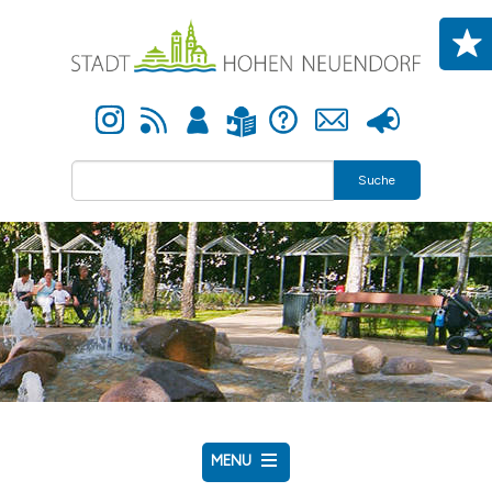
Direkt zum Inhalt
Instagram
Newsfeed
Anmelden
Hilfe
Kontakt
Presse
Leichte Sprache
Suche
MENU