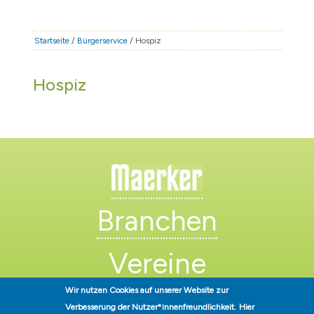
STADT & LEBEN
RATHAUS & POLITIK
Startseite
/
Bürgerservice
/ Hospiz
BÜRGERSERVICE
Hospiz
FAMILIE & BILDUNG
TOURISMUS
BAUEN & WIRTSCHAFT
Branchen
Vereine
Wir nutzen Cookies auf unserer Website zur
Künstler
Verbesserung der Nutzer*innenfreundlichkeit.
Hier