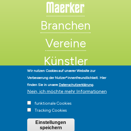
Branchen
Vereine
Künstler
Wir nutzen Cookies auf unserer Website zur
Verbesserung der Nutzer*innenfreundlichkeit.
Hier
finden Sie in unsere
Datenschutzerklärung
.
Nein, ich möchte mehr Informationen
funktionale Cookies
Stadt Hohen Neuendorf • Oranienburger Str. 2 • 16540 Hohen
Tracking Cookies
Neuendorf • Telefon
03303-528-0
• E-Mail:
info@hohen-neuendorf.de
Impressum
|
Presse
|
Datenschutz
|
Barrierefreiheit
|
Hinweisgeberschutz
|
Einstellungen
© Hohen-Neuendorf.de, Alle Rechte vorbehalten - Vervielfältigung nur
speichern
mit unserer Genehmigung