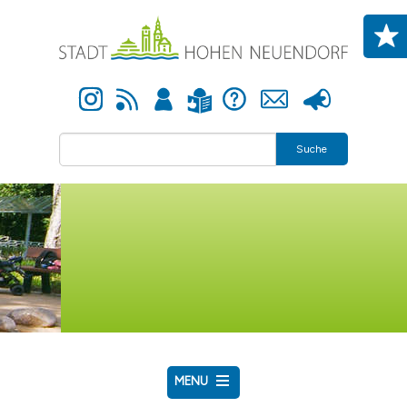
Direkt zum Inhalt
Instagram
Newsfeed
Anmelden
Hilfe
Kontakt
Presse
Leichte Sprache
Suche
MENU