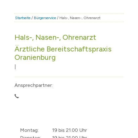
STADT & LEBEN
RATHAUS & POLITIK
Startseite
/
Bürgerservice
/ Hals-, Nasen-, Ohrenarzt
BÜRGERSERVICE
Hals-, Nasen-, Ohrenarzt
FAMILIE & BILDUNG
Ärztliche Bereitschaftspraxis
TOURISMUS
Oranienburg
BAUEN & WIRTSCHAFT
|
Ansprechpartner:
Montag:
19 bis 21.00 Uhr
Dienstag:
19 bis 21.00 Uhr