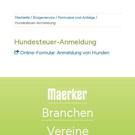
STADT & LEBEN
RATHAUS & POLITIK
Startseite
/
Bürgerservice
/
Formulare und Anträge
/
Hundesteuer-Anmeldung
BÜRGERSERVICE
FAMILIE & BILDUNG
Hundesteuer-Anmeldung
TOURISMUS
Online-Formular: Anmeldung von Hunden
BAUEN & WIRTSCHAFT
Branchen
Vereine