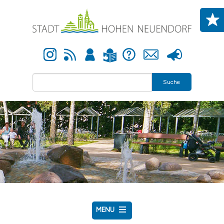
Direkt zum Inhalt
Instagram
Newsfeed
Anmelden
Hilfe
Kontakt
Presse
Leichte Sprache
Suche
MENU