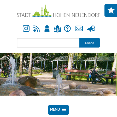
Direkt zum Inhalt
Instagram
Newsfeed
Anmelden
Hilfe
Kontakt
Presse
Leichte Sprache
Suche
MENU