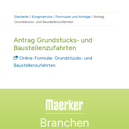
STADT & LEBEN
RATHAUS & POLITIK
Startseite
/
Bürgerservice
/
Formulare und Anträge
/ Antrag
Grundstücks- und Baustellenzufahrten
BÜRGERSERVICE
FAMILIE & BILDUNG
Antrag Grundstücks- und
TOURISMUS
Baustellenzufahrten
BAUEN & WIRTSCHAFT
Online-Formular: Grundstücks- und
Baustellenzufahrten
Branchen