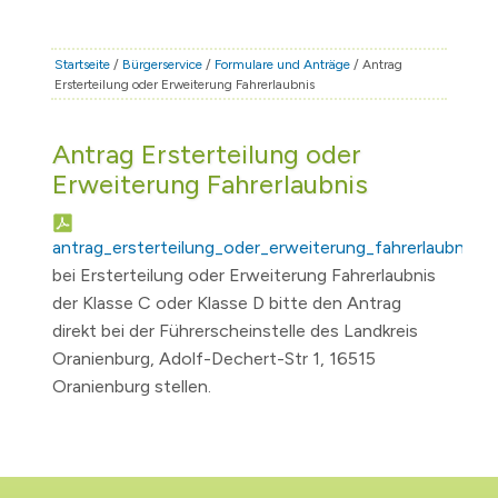
STADT & LEBEN
RATHAUS & POLITIK
Startseite
/
Bürgerservice
/
Formulare und Anträge
/ Antrag
Ersterteilung oder Erweiterung Fahrerlaubnis
BÜRGERSERVICE
FAMILIE & BILDUNG
Antrag Ersterteilung oder
TOURISMUS
Erweiterung Fahrerlaubnis
BAUEN & WIRTSCHAFT
antrag_ersterteilung_oder_erweiterung_fahrerlaubnis.p
bei Ersterteilung oder Erweiterung Fahrerlaubnis
der Klasse C oder Klasse D bitte den Antrag
direkt bei der Führerscheinstelle des Landkreis
Oranienburg, Adolf-Dechert-Str 1, 16515
Oranienburg stellen.