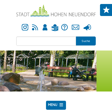
Direkt zum Inhalt
Instagram
Newsfeed
Anmelden
Hilfe
Kontakt
Presse
Leichte Sprache
Suche
MENU