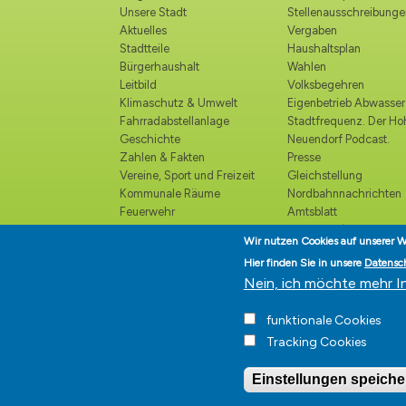
Unsere Stadt
Stellenausschreibunge
Aktuelles
Vergaben
Stadtteile
Haushaltsplan
Bürgerhaushalt
Wahlen
Leitbild
Volksbegehren
Klimaschutz & Umwelt
Eigenbetrieb Abwasser
Fahrradabstellanlage
Stadtfrequenz. Der H
Geschichte
Neuendorf Podcast.
Zahlen & Fakten
Presse
Vereine, Sport und Freizeit
Gleichstellung
Kommunale Räume
Nordbahnnachrichten
Feuerwehr
Amtsblatt
Polizei
Ortsrecht /
Wir nutzen Cookies auf unserer W
Katastrophenschutz
Bekanntmachungen
Hier finden Sie in unsere
Datensc
Kirchen und religiöse
Ehrenbürger
Nein, ich möchte mehr I
Einrichtungen
Veranstaltungskalender
funktionale Cookies
Kultur
Tracking Cookies
Einstellungen speiche
Stadt Hohen Neuendorf • Or
Impressum
|
Presse
|
Datenschutz
|
Barrierefrei