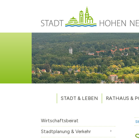
Direkt zum Inhalt
STADT & LEBEN
RATHAUS & P
Grußwort des Bürgermeisters
Verwaltung
Unsere Stadt
Kommunalpoliti
Wirtschaftsbeirat
St
Aktuelles
Stellenausschr
Weitere Nachri
Stadtplanung & Verkehr
Stadtteile
Vergaben
Hohen Neuendo