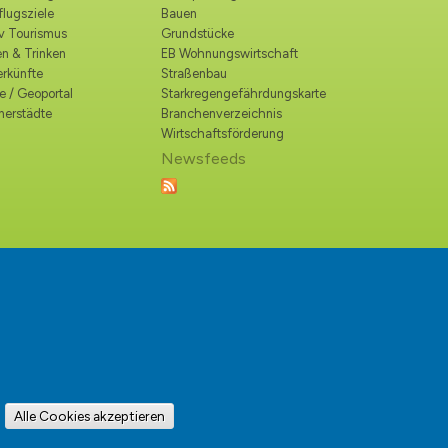
lugsziele
Bauen
iv Tourismus
Grundstücke
n & Trinken
EB Wohnungswirtschaft
erkünfte
Straßenbau
e / Geoportal
Starkregengefährdungskarte
nerstädte
Branchenverzeichnis
Wirtschaftsförderung
Newsfeeds
Alle Cookies akzeptieren
:
info@hohen-neuendorf.de
 Vervielfältigung nur mit unserer Genehmigung