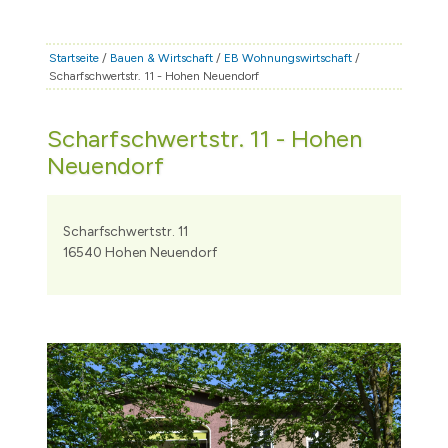
STADT & LEBEN
RATHAUS & POLITIK
Startseite
/
Bauen & Wirtschaft
/
EB Wohnungswirtschaft
/
Scharfschwertstr. 11 - Hohen Neuendorf
BÜRGERSERVICE
FAMILIE & BILDUNG
Scharfschwertstr. 11 - Hohen
TOURISMUS
Neuendorf
BAUEN & WIRTSCHAFT
Scharfschwertstr. 11
16540 Hohen Neuendorf