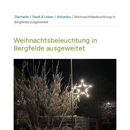
STADT & LEBEN
RATHAUS & POLITIK
Startseite
/
Stadt & Leben
/
Aktuelles
/ Weihnachtsbeleuchtung in
Bergfelde ausgeweitet
BÜRGERSERVICE
FAMILIE & BILDUNG
Weihnachtsbeleuchtung in
TOURISMUS
Bergfelde ausgeweitet
BAUEN & WIRTSCHAFT