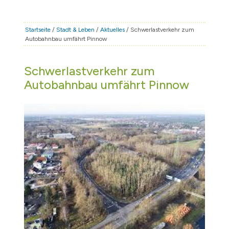
STADT & LEBEN
RATHAUS & POLITIK
Startseite
/
Stadt & Leben
/
Aktuelles
/ Schwerlastverkehr zum
Autobahnbau umfährt Pinnow
BÜRGERSERVICE
FAMILIE & BILDUNG
Schwerlastverkehr zum
TOURISMUS
Autobahnbau umfährt Pinnow
BAUEN & WIRTSCHAFT