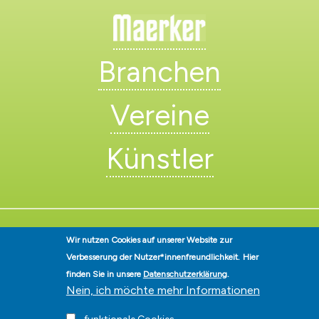
Branchen
Vereine
Künstler
Wir nutzen Cookies auf unserer Website zur
Verbesserung der Nutzer*innenfreundlichkeit.
Hier
Stadt Hohen Neuendorf • Oranienburger Str. 2 • 16540 Hohen
finden Sie in unsere
Datenschutzerklärung
.
Neuendorf • Telefon
03303-528-0
• E-Mail:
info@hohen-neuendorf.de
Nein, ich möchte mehr Informationen
Impressum
|
Presse
|
Datenschutz
|
Barrierefreiheit
|
Hinweisgeberschutz
|
© Hohen-Neuendorf.de, Alle Rechte vorbehalten - Vervielfältigung nur