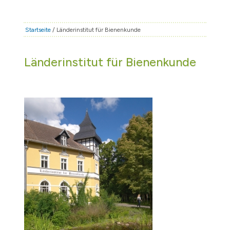
STADT & LEBEN
RATHAUS & POLITIK
Startseite
/ Länderinstitut für Bienenkunde
BÜRGERSERVICE
Länderinstitut für Bienenkunde
FAMILIE & BILDUNG
TOURISMUS
BAUEN & WIRTSCHAFT