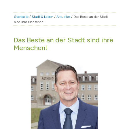
STADT & LEBEN
RATHAUS & POLITIK
Startseite
/
Stadt & Leben
/
Aktuelles
/ Das Beste an der Stadt
sind ihre Menschen!
BÜRGERSERVICE
FAMILIE & BILDUNG
Das Beste an der Stadt sind ihre
TOURISMUS
Menschen!
BAUEN & WIRTSCHAFT